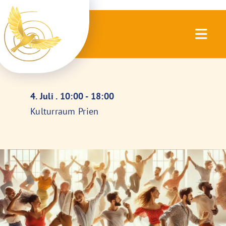
Zum
Inhalt
springen
Togg
Navig
Körper- und Atemtherapie
4. Juli . 10:00 - 18:00
Angebote
Kulturraum Prien
Termine
Praxis
Über mich